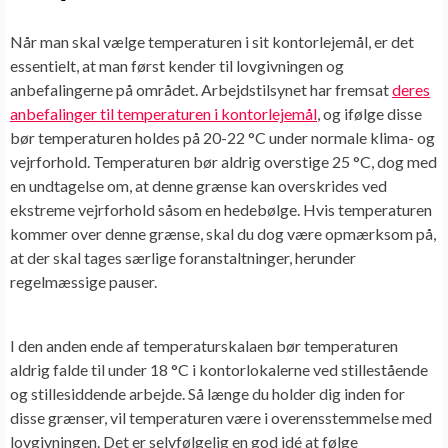
Når man skal vælge temperaturen i sit
kontorlejemål
, er det
essentielt, at man først kender til lovgivningen og
anbefalingerne på området. Arbejdstilsynet har fremsat
deres
anbefalinger til temperaturen i
kontorlejemål
, og ifølge disse
bør temperaturen holdes på 20-22 °C under normale klima- og
vejrforhold. Temperaturen bør aldrig overstige 25 °C, dog med
en undtagelse om, at denne grænse kan overskrides ved
ekstreme vejrforhold såsom en hedebølge. Hvis temperaturen
kommer over denne grænse, skal du dog være opmærksom på,
at der skal tages særlige foranstaltninger, herunder
regelmæssige pauser.
I den anden ende af temperaturskalaen bør temperaturen
aldrig falde til under 18 °C i
kontorlokalerne
ved stillestående
og stillesiddende arbejde. Så længe du holder dig inden for
disse grænser, vil temperaturen være i overensstemmelse med
lovgivningen. Det er selvfølgelig en god idé at følge