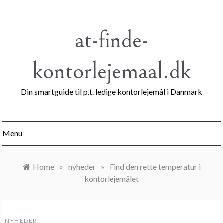
Skip
to
content
at-finde-
kontorlejemaal.dk
Din smartguide til p.t. ledige kontorlejemål i Danmark
Menu
Home
»
nyheder
»
Find den rette temperatur i
kontorlejemålet
NYHEDER