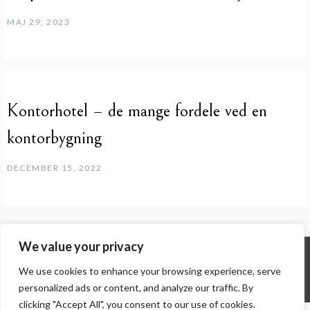
MAJ 29, 2023
Kontorhotel – de mange fordele ved en
kontorbygning
DECEMBER 15, 2022
We value your privacy
We use cookies to enhance your browsing experience, serve
© ALL RIGHTS RESERVED 2026 THEME: PROMOS BY
TEMPLATE SELL
.
personalized ads or content, and analyze our traffic. By
clicking "Accept All", you consent to our use of cookies.