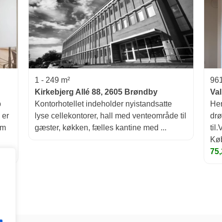
1 - 249 m²
96
Kirkebjerg Allé 88, 2605 Brøndby
Va
p
Kontorhotellet indeholder nyistandsatte
Her
 er
lyse cellekontorer, hall med venteområde til
drø
em
gæster, køkken, fælles kantine med ...
til
Køb
75,