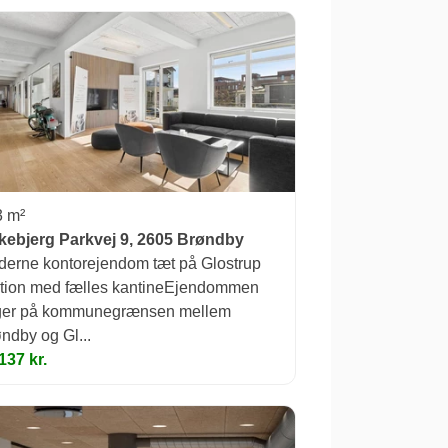
3 m²
kebjerg Parkvej 9, 2605 Brøndby
erne kontorejendom tæt på Glostrup
tion med fælles kantineEjendommen
gger på kommunegrænsen mellem
ndby og Gl...
137 kr.