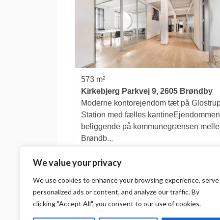
573 m²
Kirkebjerg Parkvej 9, 2605 Brøndby
Moderne kontorejendom tæt på Glostru
Station med fælles kantineEjendommen
beliggende på kommunegrænsen mell
Brøndb...
50,137 kr.
We value your privacy
We use cookies to enhance your browsing experience, serve
1
2
3
...
6
Next →
personalized ads or content, and analyze our traffic. By
clicking "Accept All", you consent to our use of cookies.