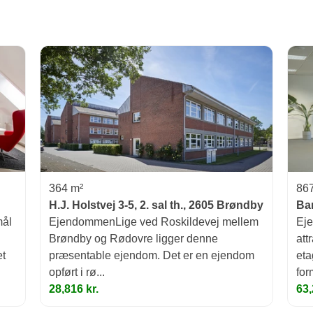
364 m²
86
H.J. Holstvej 3-5, 2. sal th., 2605 Brøndby
Ba
mål
EjendommenLige ved Roskildevej mellem
Eje
Brøndby og Rødovre ligger denne
att
et
præsentable ejendom. Det er en ejendom
eta
opført i rø...
form
28,816 kr.
63,