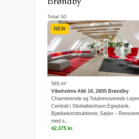
Brøndby
Total: 50
NEW
565 m²
Vibeholms Allé 16, 2605 Brøndby
Charmerende og Totalrenoverede Leje
Centralt i Storkøbenhavn.Egeplank,
Bjælkekonstruktioner, Søjler – Renover
med s...
42,375 kr.