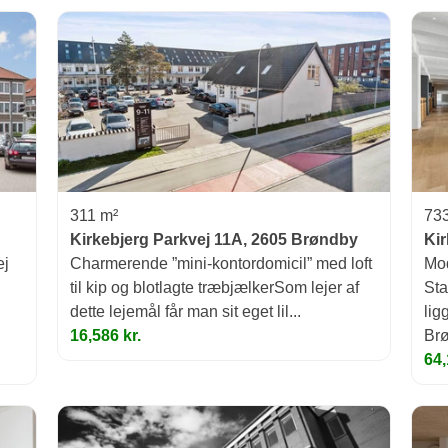
311 m²
73
Kirkebjerg Parkvej 11A, 2605 Brøndby
Kir
ej
Charmerende ”mini-kontordomicil” med loft
Mod
til kip og blotlagte træbjælkerSom lejer af
Sta
dette lejemål får man sit eget lil...
li
16,586 kr.
Brø
64,