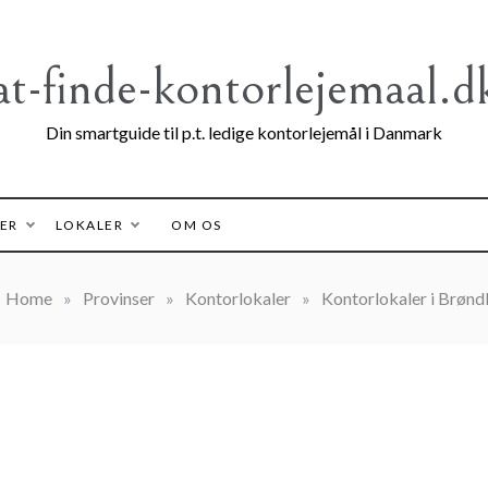
at-finde-kontorlejemaal.d
Din smartguide til p.t. ledige kontorlejemål i Danmark
ER
LOKALER
OM OS
Home
»
Provinser
»
Kontorlokaler
»
Kontorlokaler i Brøn