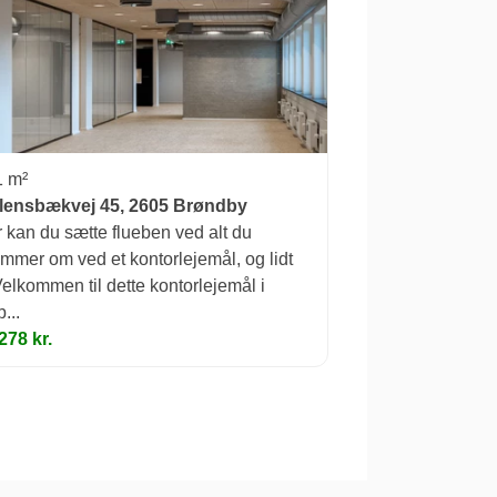
1 m²
llensbækvej 45, 2605 Brøndby
 kan du sætte flueben ved alt du
mmer om ved et kontorlejemål, og lidt
.Velkommen til dette kontorlejemål i
...
278 kr.