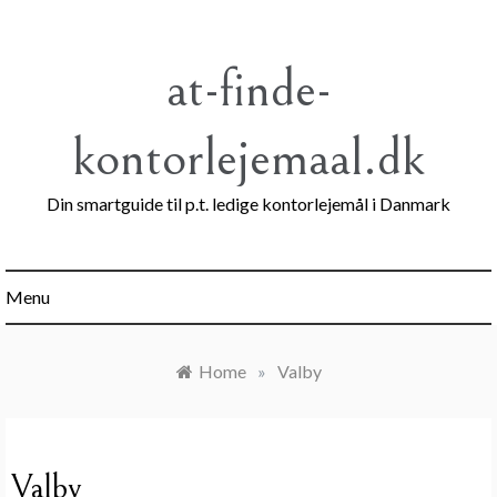
Skip
to
content
at-finde-
kontorlejemaal.dk
Din smartguide til p.t. ledige kontorlejemål i Danmark
Menu
Home
»
Valby
Valby