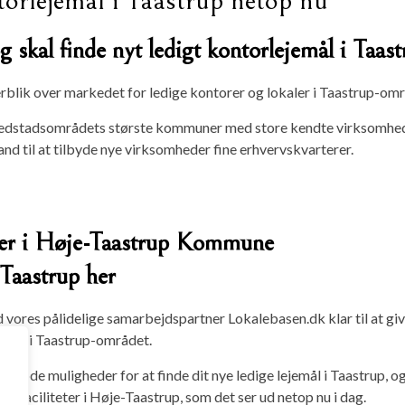
ntorlejemål i Taastrup netop nu
 skal finde nyt ledigt kontorlejemål i Taast
verblik over markedet for ledige kontorer og lokaler i Taastrup-om
stadsområdets største kommuner med store kendte virksomheder ind
tand til at tilbyde nye virksomheder fine erhvervskvarterer.
er i Høje-Taastrup Kommune
 Taastrup her
vores pålidelige samarbejdspartner Lokalebasen.dk klar til at giv
orer i Taastrup-området.
 gode muligheder for at finde dit nye ledige lejemål i Taastrup, og 
rfaciliteter i Høje-Taastrup, som det ser ud netop nu i dag.