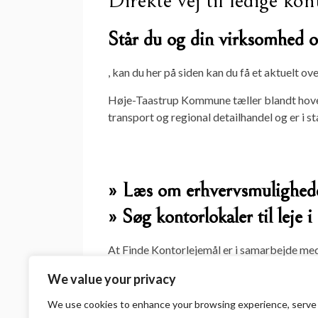
Direkte vej til ledige ko
Står du og din virksomhed og
, kan du her på siden kan du få et aktuelt o
Høje-Taastrup Kommune tæller blandt hoved
transport og regional detailhandel og er i s
» Læs om erhvervsmulighed
» Søg kontorlokaler til leje i
At Finde Kontorlejemål er i samarbejde med 
virksomhed netop nu kan finde tomme kont
We value your privacy
Vores aktuelle website kan servicere dig med
We use cookies to enhance your browsing experience, serve
brug for at tjekke markedet for tomme konto