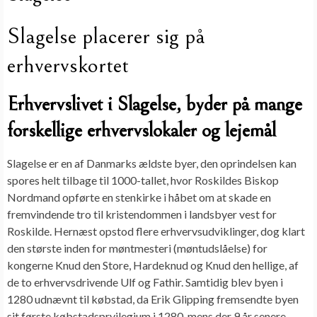
Slagelse placerer sig på
erhvervskortet
Erhvervslivet i Slagelse, byder på mange
forskellige erhvervslokaler og lejemål
Slagelse er en af Danmarks ældste byer, den oprindelsen kan
spores helt tilbage til 1000-tallet, hvor Roskildes Biskop
Nordmand opførte en stenkirke i håbet om at skade en
fremvindende tro til kristendommen i landsbyer vest for
Roskilde. Hernæst opstod flere erhvervsudviklinger, dog klart
den største inden for møntmesteri (møntudslåelse) for
kongerne Knud den Store, Hardeknud og Knud den hellige, af
de to erhvervsdrivende Ulf og Fathir. Samtidig blev byen i
1280 udnævnt til købstad, da Erik Glipping fremsendte byen
sit første købstadsprvilegium i 1280, mens der 9 år senere