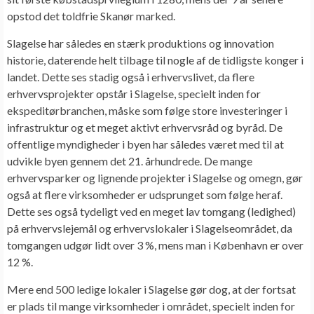
opstod det toldfrie Skanør marked.
Slagelse har således en stærk produktions og innovation
historie, daterende helt tilbage til nogle af de tidligste konger i
landet. Dette ses stadig også i erhvervslivet, da flere
erhvervsprojekter opstår i Slagelse, specielt inden for
ekspeditørbranchen, måske som følge store investeringer i
infrastruktur og et meget aktivt erhvervsråd og byråd. De
offentlige myndigheder i byen har således været med til at
udvikle byen gennem det 21. århundrede. De mange
erhvervsparker og lignende projekter i Slagelse og omegn, gør
også at flere virksomheder er udsprunget som følge heraf.
Dette ses også tydeligt ved en meget lav tomgang (ledighed)
på erhvervslejemål og erhvervslokaler i Slagelseområdet, da
tomgangen udgør lidt over 3 %, mens man i København er over
12 %.
Mere end 500 ledige lokaler i Slagelse gør dog, at der fortsat
er plads til mange virksomheder i området, specielt inden for